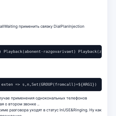
lWaiting применить связку DialPlanInjection
) Playback(abonent-razgovarivaet) Playback(zhdite-
 exten => s,n,Set(GROUP(fromcall)=${ARG1})
в случае применения однокональных телефонов
я о втором звонке ..
име разговора уходят в статус InUSE&Ringing. Ну как
упреждение.