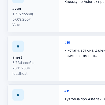
Книжку по Asterisk про
aven
1 715 сообщ.
07.09.2007
Ухта
#10
A
и кстати, вот она, дал
примеры там есть.
anest
5 734 сообщ.
28.11.2004
localhost
#11
A
Тут тема про Asterisk 