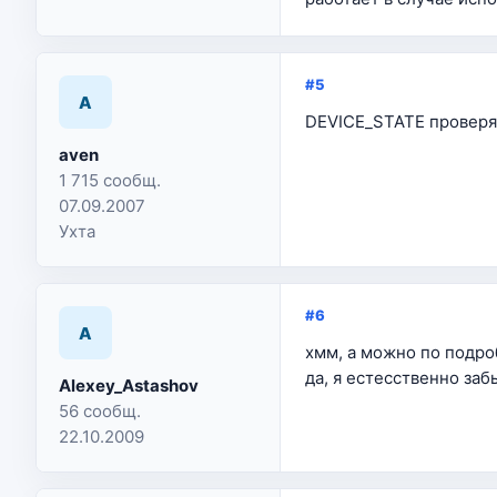
#5
A
DEVICE_STATE проверяй
aven
1 715 сообщ.
07.09.2007
Ухта
#6
A
хмм, а можно по подро
да, я естесственно заб
Alexey_Astashov
56 сообщ.
22.10.2009