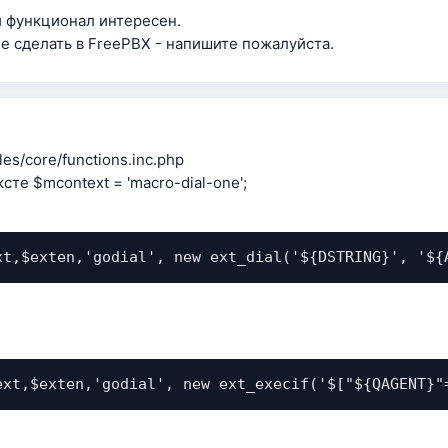
й функционал интересен.
ое сделать в FreePBX - напишите пожалуйста.
es/core/functions.inc.php
сте $mcontext = 'macro-dial-one';
xt,$exten,'godial', new ext_dial('${DSTRING}', '${
ext,$exten,'godial', new ext_execif('$["${QAGENT}"