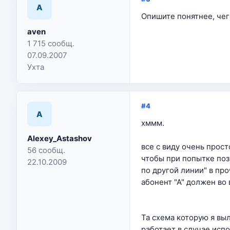
A
Опишите понятнее, чег
aven
1 715 сообщ.
07.09.2007
Ухта
#4
A
хммм.
Alexey_Astashov
все с виду очень прос
56 сообщ.
чтобы при попытке поз
22.10.2009
по другой линии" в про
абонент "А" должен во 
Та схема которую я вы
работает в случае исп