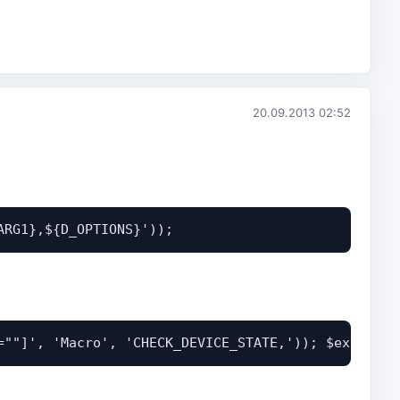
20.09.2013 02:52
ARG1},${D_OPTIONS}'));
=""]', 'Macro', 'CHECK_DEVICE_STATE,')); $ext->add