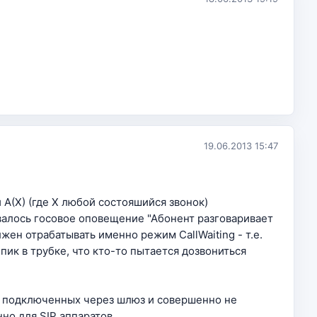
19.06.2013 15:47
A(X) (где X любой состояшийся звонок)
валось госовое оповещение "Абонент разговаривает
жен отрабатывать именно режим CallWaiting - т.е.
пик в трубке, что кто-то пытается дозвониться
в подключенных через шлюз и совершенно не
но для SIP аппаратов.