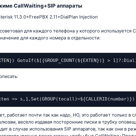
жиме CallWaiting+SIP аппараты
erisk 11.3.0+FreePBX 2.11+DialPlan Injection
советовал для каждого телефона у которого используется Cal
 значение для каждого номера в отдельности:
XTEN}) GotoIf($[{GROUP_COUNT(${EXTEN})} > 1]?:Dial
описать:
xten => s,1,Set(GROUP(tocall)=${CALLERID(number)})
ет, работает почти так как надо, НО, это работает только 
люзам, весело издавая посторонние писки в трубку оповеща
ит в случае использования SIP аппаратов, так как они в реж
оставило именно такую задачу, чтобы был CallWaiting+Пред