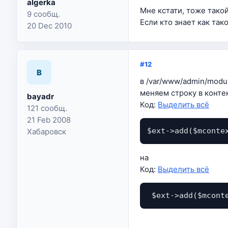
algerka
Мне кстати, тоже тако
9 сообщ.
Если кто знает как так
20 Dec 2010
#12
B
в /var/www/admin/modul
меняем строку в контек
bayadr
Код:
Выделить всё
121 сообщ.
21 Feb 2008
$ext->add($mconte
Хабаровск
на
Код:
Выделить всё
 $ext->add($mcont