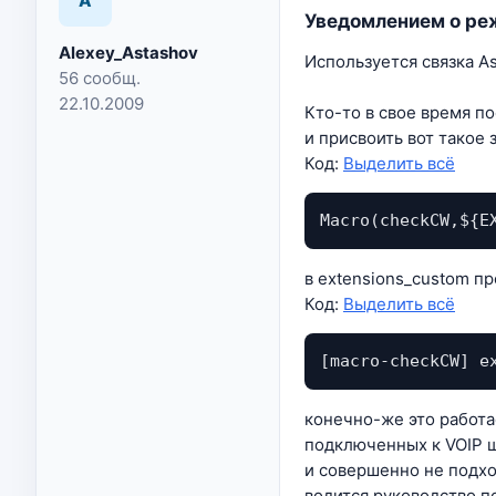
A
Уведомлением о ре
Alexey_Astashov
Используется связка Ast
56 сообщ.
22.10.2009
Кто-то в свое время по
и присвоить вот такое
Код:
Выделить всё
Macro(checkCW,${E
в extensions_custom пр
Код:
Выделить всё
[macro-checkCW] e
конечно-же это работа
подключенных к VOIP ш
и совершенно не подход
водится руководство п