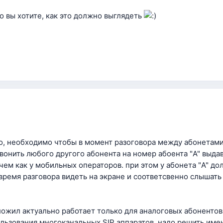
о вы хотите, как это должно выглядеть
то, необходимо чтобы в момент разоговора между абонетами 
вонить любого другого абонента на номер абоента "A" выда
чем как у мобильных операторов. при этом у абонета "A" дол
время разговора видеть на экране и соответсвенно слышать 
ложил актуально работает только для аналоговых абоненто
ользования многоканальных SIP аппаратов. надо решить имен