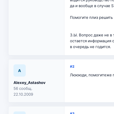
да и вообще в случае S
Помогите плиз решить 
З.Ы. Вопрос даже не в 
остается информация о
в очередь не годится.
#2
A
Люююди, помогитеже п
Alexey_Astashov
56 сообщ.
22.10.2009
#3