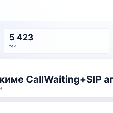
5 423
тем
име CallWaiting+SIP 
54