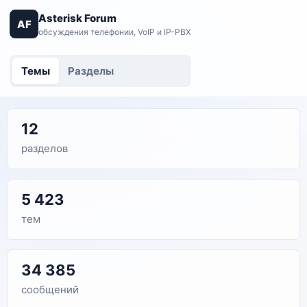
Asterisk Forum
AF
обсуждения телефонии, VoIP и IP-PBX
Темы
Разделы
12
разделов
5 423
тем
34 385
сообщений