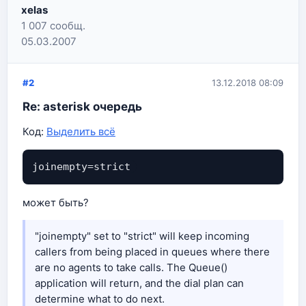
xelas
1 007 сообщ.
05.03.2007
#2
13.12.2018 08:09
Re: asterisk очередь
Код:
Выделить всё
joinempty=strict 
может быть?
"joinempty" set to "strict" will keep incoming
callers from being placed in queues where there
are no agents to take calls. The Queue()
application will return, and the dial plan can
determine what to do next.