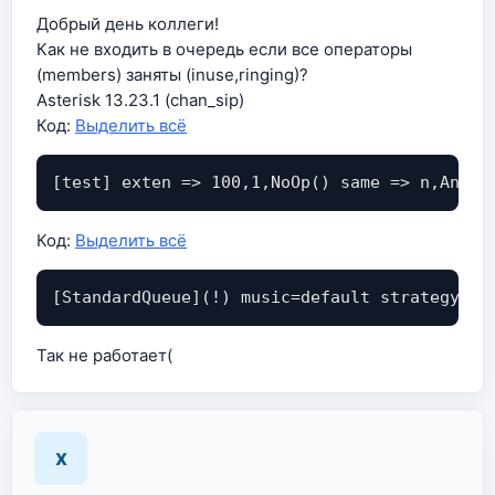
Добрый день коллеги!
Как не входить в очередь если все операторы
(members) заняты (inuse,ringing)?
Asterisk 13.23.1 (chan_sip)
Код:
Выделить всё
[test] exten => 100,1,NoOp() same => n,Answe
Код:
Выделить всё
[StandardQueue](!) music=default strategy=ri
Так не работает(
X