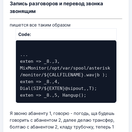
Запись разговоров и перевод звонка
звонящим
пишется все таким образом
Code:
...
exten => _8.,3,
MixMonitor(/opt/var/spool/asterisk
/monitor/${CALLFILENAME}.wav|b );
exten => _8.,4,
Dial(SIP/${EXTEN}@sipout,,T);
exten => _8.,5, Hangup();
Я звоню абаненту 1, говорю - погодь, ща будешь
говорить с абанентом 2, далее делаю трансфер,
болтаю с абанентом 2, кладу трубочку, теперь 1