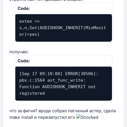
Code:
exten =>
s,n,Set(AUDIOHOOK_INHERIT(MixMonit
or)=yes)
получаю:
Code:
[Sep 17 09:10:08] ERROR[30506]:
pbx.c:1564 ast_func_write:
Function AUDIOHOOK_INHERIT not
registered
что за фигня? вроде собрал патченый астер, сдела
make install и перезапустил его