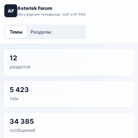
Asterisk Forum
AF
обсуждения телефонии, VoIP и IP-PBX
Темы
Разделы
12
разделов
5 423
тем
34 385
сообщений