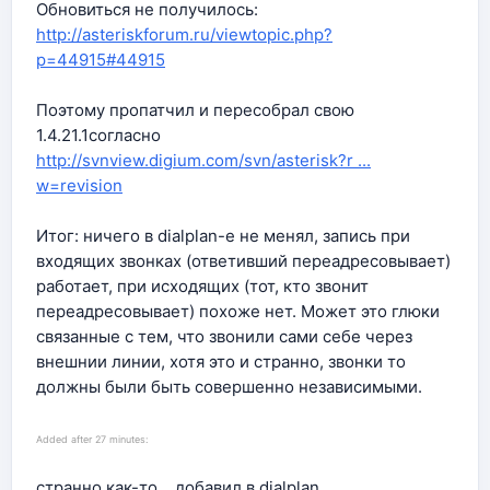
Обновиться не получилось:
http://asteriskforum.ru/viewtopic.php?
p=44915#44915
Поэтому пропатчил и пересобрал свою
1.4.21.1согласно
http://svnview.digium.com/svn/asterisk?r ...
w=revision
Итог: ничего в dialplan-е не менял, запись при
входящих звонках (ответивший переадресовывает)
работает, при исходящих (тот, кто звонит
переадресовывает) похоже нет. Может это глюки
связанные с тем, что звонили сами себе через
внешнии линии, хотя это и странно, звонки то
должны были быть совершенно независимыми.
Added after 27 minutes:
странно как-то... добавил в dialplan