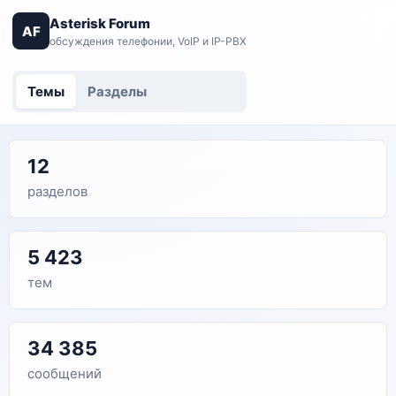
Asterisk Forum
AF
обсуждения телефонии, VoIP и IP-PBX
Темы
Разделы
12
разделов
5 423
тем
34 385
сообщений