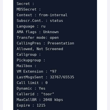
Secret :
MD5Secret :
Context : from-internal
Subscr.Cont. : status
Language : ru
AMA flags : Unknown
Transfer mode: open
CallingPres : Presentation
Allowed, Not Screened
Callgroup :
Pickupgroup :
Mailbox :
VM Extension : *97
LastMsgsSent : 32767/65535
Call limit : 0
Dynamic : Yes
Callerid : "toor"
MaxCallBR : 2048 kbps
Expire : 1215