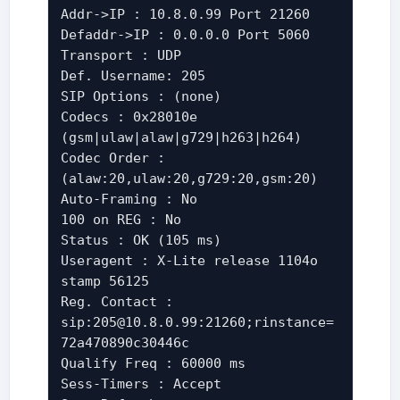
Addr->IP : 10.8.0.99 Port 21260
Defaddr->IP : 0.0.0.0 Port 5060
Transport : UDP
Def. Username: 205
SIP Options : (none)
Codecs : 0x28010e
(gsm|ulaw|alaw|g729|h263|h264)
Codec Order :
(alaw:20,ulaw:20,g729:20,gsm:20)
Auto-Framing : No
100 on REG : No
Status : OK (105 ms)
Useragent : X-Lite release 1104o
stamp 56125
Reg. Contact :
sip:205@10.8.0.99:21260;rinstance=
72a470890c30446c
Qualify Freq : 60000 ms
Sess-Timers : Accept