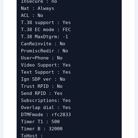
Insecure : no
Nat : Always
ACL : No
T.38 support : Yes
T.38 EC mode : FEC
T.38 MaxDtgrm: -1
CanReinvite : No
PromiscRedir : No
User=Phone : No
Video Support: Yes
Text Support : Yes
Ign SDP ver : No
Trust RPID : No
Send RPID : Yes
Subscriptions: Yes
Overlap dial : Yes
DTMFmode : rfc2833
Timer T1 : 500
Timer B : 32000
ToHost :