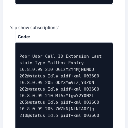
"sip show subscriptions"
Code:
Peer User Call ID Extension Last
state Type Mailbox Expiry
10.8.0.99 210 OGIzY2Y4MjNkNDU
202@status Idle pidf+xml 003600
10.8.0.99 205 ODY3MmViZjY3ZDN
202@status Idle pidf+xml 003600
10.8.0.99 210 MTAxMTgwY2Y0N2I
205@status Idle pidf+xml 003600
10.8.0.99 205 ZWZkNjNiNTA0Zjg
210@status Idle pidf+xml 003600