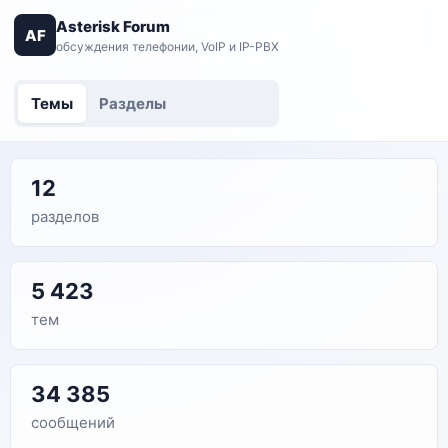
Asterisk Forum
AF
обсуждения телефонии, VoIP и IP-PBX
Темы
Разделы
12
разделов
5 423
тем
34 385
сообщений