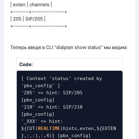
| exten | channels |
+-------+---------------+
| 205 | SIP/205 |
+-------+---------------+
Теперь введя в CLI "dialplan show status" мы видим:
Code:
[ Context 'status' created by
'pbx_config' ]
'205' => hint: SIP/205
[pbx_config]
'210' => hint: SIP/210
[pbx_config]
'_XXX' => hint:
${CUT(
REALTIME
(hints,exten,${EXTEN
},:,:),:,4)} [pbx_config]