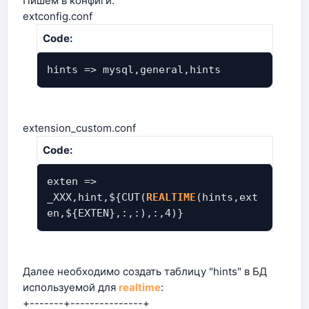
Пишем в конфиги:
extconfig.conf
Code:
hints => mysql,general,hints
extension_custom.conf
Code:
exten =>
_XXX,hint,${CUT(
REALTIME
(hints,ext
en,${EXTEN},:,:),:,4)}
Далее необходимо создать таблицу "hints" в БД
используемой для
realtime
:
+-------+---------------+