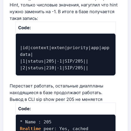
Hint, только числовые значения, нагуглил что hint
нужно заменить на -1. В итоге в базе получается
такая запись:
Code:
|id|context|exten|priority|app|app
data|
|1|status|205|-1|SIP/205||
|2|status|210|-1|SIP/205||
Перестает работать, остальные диалпланы
находящиеся в базе продолжают работать.
Вывод в CLI sip show peer 205 не меняется
Code:
* Name : 205
Realtime
peer: Yes, cached