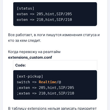
[status]
exten => 205,hint,SIP/205
exten => 210,hint,SIP/210
Все работает, в логи пишутся изменения статуса и
кто за кем следит.
Когда перевожу на реалтайм
extensions_custom.conf
Code:
[ext-pickup]
switch =>
Realtime
/@
;exten => 205,hint,SIP/205
;exten => 210,hint,SIP/210
В таблицу extensions нельзя записать приоритет