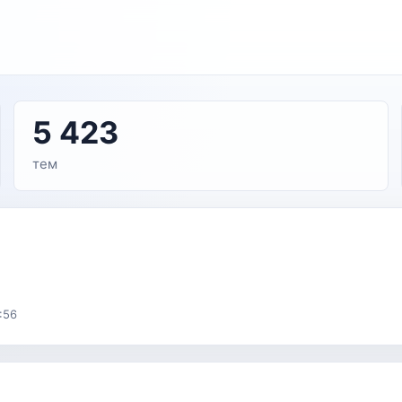
5 423
тем
:56