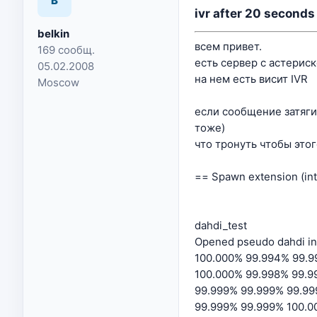
B
ivr after 20 seconds
belkin
всем привет.
169 сообщ.
есть сервер с астериск
05.02.2008
на нем есть висит IVR
Moscow
если сообщение затяги
тоже)
что тронуть чтобы этог
== Spawn extension (int
dahdi_test
Opened pseudo dahdi int
100.000% 99.994% 99.9
100.000% 99.998% 99.9
99.999% 99.999% 99.99
99.999% 99.999% 100.0