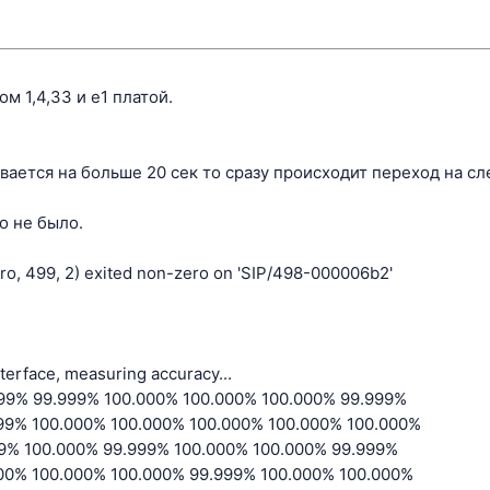
ом 1,4,33 и е1 платой.
вается на больше 20 сек то сразу происходит переход на сл
о не было.
ro, 499, 2) exited non-zero on 'SIP/498-000006b2'
erface, measuring accuracy...
99% 99.999% 100.000% 100.000% 100.000% 99.999%
99% 100.000% 100.000% 100.000% 100.000% 100.000%
9% 100.000% 99.999% 100.000% 100.000% 99.999%
00% 100.000% 100.000% 99.999% 100.000% 100.000%