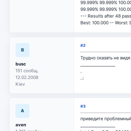
99.999% 99.999% 100.0
99.999% 99.999% 100.0
--- Results after 48 pas
Best: 100.000 -- Worst:
#2
B
Трудно сказать не вид
busc
_________________
151 сообщ.
.
12.02.2008
..:
Kiev
#3
A
приведите проблемный 
aven
_________________