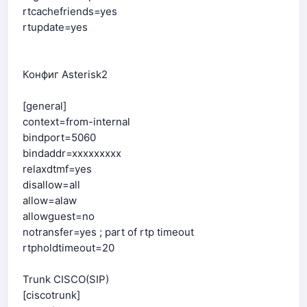
rtcachefriends=yes
rtupdate=yes
Конфиг Asterisk2
[general]
context=from-internal
bindport=5060
bindaddr=xxxxxxxxx
relaxdtmf=yes
disallow=all
allow=alaw
allowguest=no
notransfer=yes ; part of rtp timeout
rtpholdtimeout=20
Trunk CISCO(SIP)
[ciscotrunk]