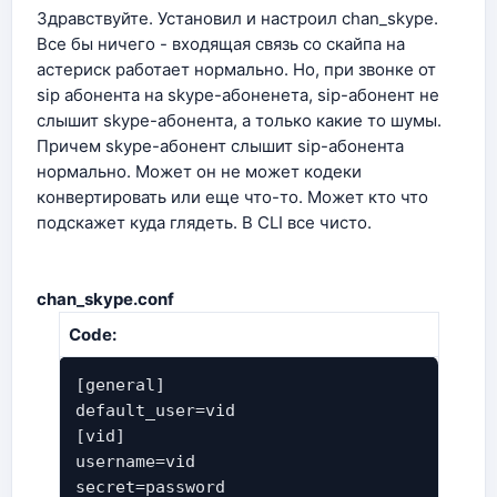
Здравствуйте. Установил и настроил chan_skype.
Все бы ничего - входящая связь со скайпа на
астериск работает нормально. Но, при звонке от
sip абонента на skype-абоненета, sip-абонент не
слышит skype-абонента, а только какие то шумы.
Причем skype-абонент слышит sip-абонента
нормально. Может он не может кодеки
конвертировать или еще что-то. Может кто что
подскажет куда глядеть. В CLI все чисто.
сhan_skype.conf
Code:
[general]
default_user=vid
[vid]
username=vid
secret=password