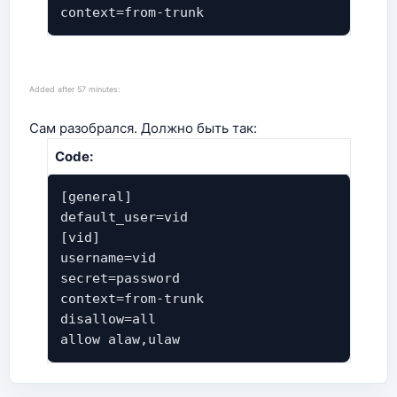
context=from-trunk
Added after 57 minutes:
Сам разобрался. Должно быть так:
Code:
[general]
default_user=vid
[vid]
username=vid
secret=password
context=from-trunk
disallow=all
allow alaw,ulaw