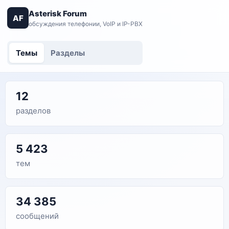
Asterisk Forum
AF
обсуждения телефонии, VoIP и IP-PBX
Темы
Разделы
12
разделов
5 423
тем
34 385
сообщений