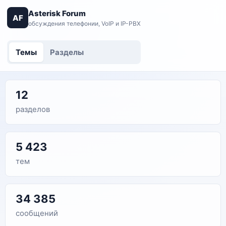
Asterisk Forum
AF
обсуждения телефонии, VoIP и IP-PBX
Темы
Разделы
12
разделов
5 423
тем
34 385
сообщений