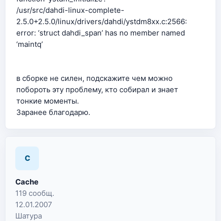
/usr/src/dahdi-linux-complete-
2.5.0+2.5.0/linux/drivers/dahdi/ystdm8xx.c:2566:
error: ‘struct dahdi_span’ has no member named
‘maintq’
в сборке не силен, подскажите чем можно
побороть эту проблему, кто собирал и знает
тонкие моменты.
Заранее благодарю.
C
Cache
119 сообщ.
12.01.2007
Шатура