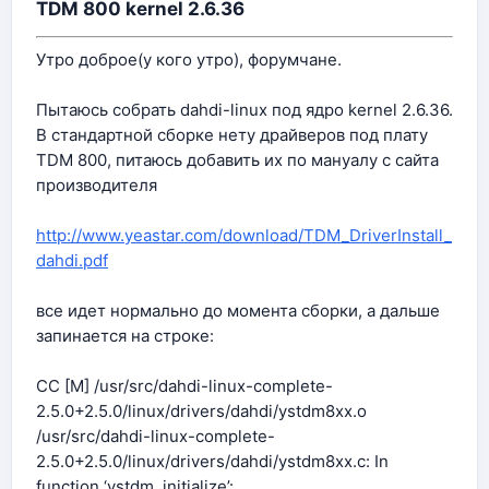
TDM 800 kernel 2.6.36
Утро доброе(у кого утро), форумчане.
Пытаюсь собрать dahdi-linux под ядро kernel 2.6.36.
В стандартной сборке нету драйверов под плату
TDM 800, питаюсь добавить их по мануалу с сайта
производителя
http://www.yeastar.com/download/TDM_DriverInstall_
dahdi.pdf
все идет нормально до момента сборки, а дальше
запинается на строке:
CC [M] /usr/src/dahdi-linux-complete-
2.5.0+2.5.0/linux/drivers/dahdi/ystdm8xx.o
/usr/src/dahdi-linux-complete-
2.5.0+2.5.0/linux/drivers/dahdi/ystdm8xx.c: In
function ‘ystdm_initialize’: