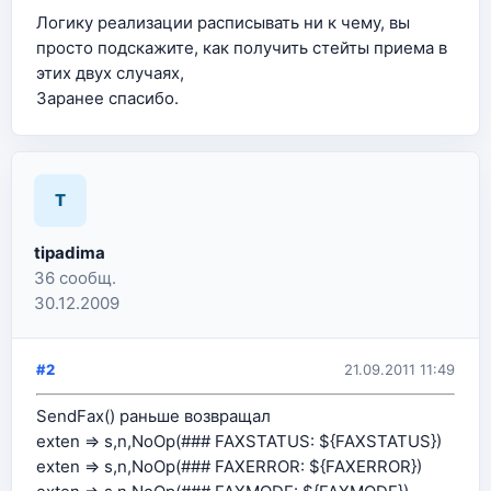
Логику реализации расписывать ни к чему, вы
просто подскажите, как получить стейты приема в
этих двух случаях,
Заранее спасибо.
T
tipadima
36 сообщ.
30.12.2009
#2
21.09.2011 11:49
SendFax() раньше возвращал
exten => s,n,NoOp(### FAXSTATUS: ${FAXSTATUS})
exten => s,n,NoOp(### FAXERROR: ${FAXERROR})