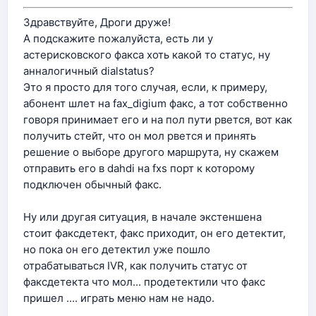
Здравствуйте, Дроги друже!
А подскажите пожалуйста, есть ли у
астерисковского факса хоть какой то статус, ну
анналогичный dialstatus?
Это я просто для того случая, если, к примеру,
абонент шлет на fax_digium факс, а тот собственно
говоря принимает его и на пол пути рвется, вот как
получить стейт, что он мол рвется и принять
решение о выборе другого маршрута, ну скажем
отправить его в dahdi на fxs порт к которому
подключен обычный факс.
Ну или другая ситуация, в начале экстеншена
стоит факсдетект, факс приходит, он его детектит,
но пока он его детектил уже пошло
отрабатываться IVR, как получить статус от
факсдетекта что мол... продетектили что факс
пришел .... играть меню нам не надо.