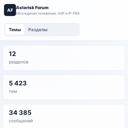
Asterisk Forum
AF
обсуждения телефонии, VoIP и IP-PBX
Темы
Разделы
12
разделов
5 423
тем
34 385
сообщений