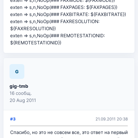
exten => s,n,NoOp(### FAXMODE: ${FAXMODE})
exten => s,n,NoOp(### FAXPAGES: ${FAXPAGES})
exten => s,n,NoOp(### FAXBITRATE: ${FAXBITRATE})
exten => s,n,NoOp(### FAXRESOLUTION:
${FAXRESOLUTION})
exten => s,n,NoOp(### REMOTESTATIONID:
${REMOTESTATIONID})
G
gig-tmb
16 сообщ.
20 Aug 2011
#3
21.09.2011 20:38
Спасибо, но это не совсем все, это ответ на первый