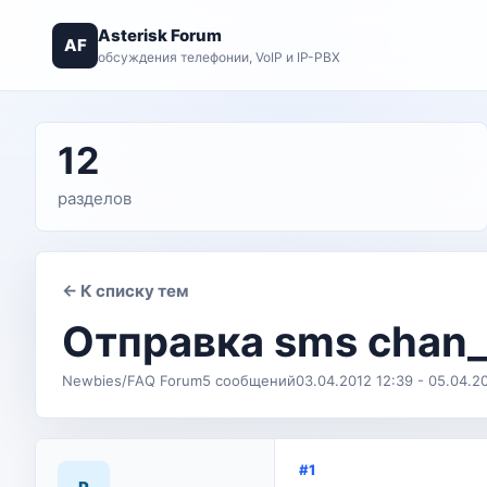
Asterisk Forum
AF
обсуждения телефонии, VoIP и IP-PBX
12
разделов
← К списку тем
Отправка sms chan_
Newbies/FAQ Forum
5 сообщений
03.04.2012 12:39 - 05.04.20
#1