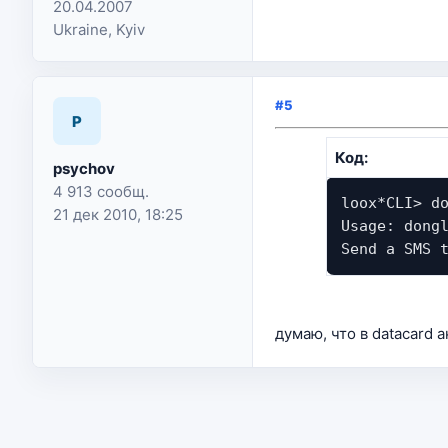
20.04.2007
Ukraine, Kyiv
#5
P
Код:
psychov
4 913 сообщ.
loox*CLI> d
21 дек 2010, 18:25
Usage: dong
Send a SMS 
думаю, что в datacard 