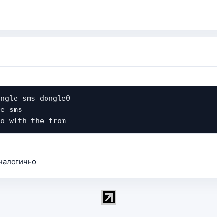
ongle sms dongle0
le sms
to with the from
аналогично