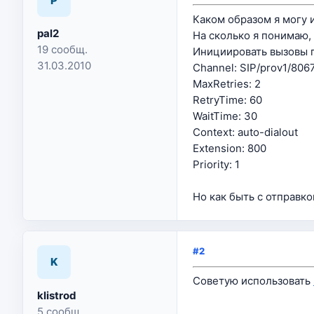
P
Каком образом я могу 
pal2
На сколько я понимаю,
19 сообщ.
Инициировать вызовы п
31.03.2010
Channel: SIP/prov1/806
MaxRetries: 2
RetryTime: 60
WaitTime: 30
Context: auto-dialout
Extension: 800
Priority: 1
Но как быть с отправко
#2
K
Советую использовать
klistrod
5 сообщ.