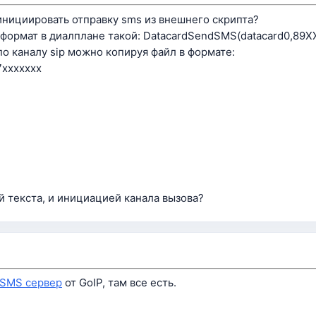
инициировать отправку sms из внешнего скрипта?
 формат в диалплане такой: DatacardSendSMS(datacard0,8
о каналу sip можно копируя файл в формате:
7xxxxxxx
й текста, и инициацией канала вызова?
SMS сервер
от GoIP, там все есть.