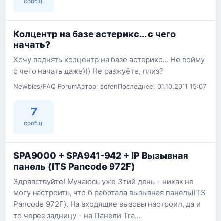
сообщ.
Колцентр на базе астерикс... с чего
начать?
Хочу поднять колцентр на базе астерикс... Не пойму
с чего начать даже))) Не разжуёте, плиз?
Newbies/FAQ Forum
Автор: sofen
Последнее: 01.10.2011 15:07
7
сообщ.
SPA9000 + SPA941-942 + IP Вызывная
панель (ITS Pancode 972F)
Здравствуйте! Мучаюсь уже 3тий день - никак не
могу настроить, что б работала вызывная панель(ITS
Pancode 972F). На входящие вызовы настроил, да и
то через задницу - на Панели Tra...