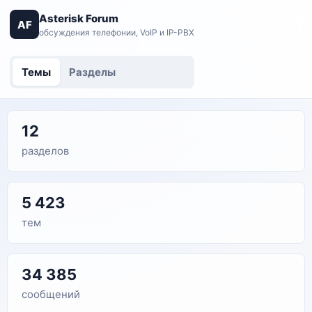
Asterisk Forum
AF
обсуждения телефонии, VoIP и IP-PBX
Темы
Разделы
12
разделов
5 423
тем
34 385
сообщений