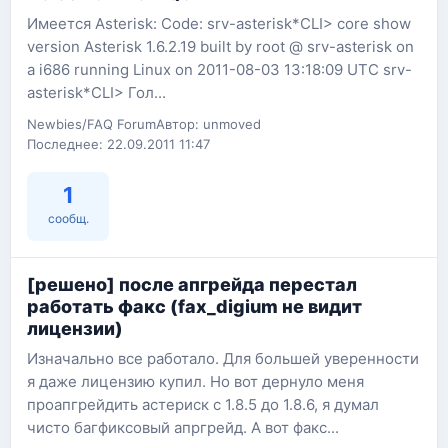
Имеется Asterisk: Code: srv-asterisk*CLI> core show
version Asterisk 1.6.2.19 built by root @ srv-asterisk on
a i686 running Linux on 2011-08-03 13:18:09 UTC srv-
asterisk*CLI> Гол...
Newbies/FAQ Forum
Автор: unmoved
Последнее: 22.09.2011 11:47
1
сообщ.
[решено] после апгрейда перестал
работать факс (fax_digium не видит
лицензии)
Изначально все работало. Для большей уверенности
я даже лицензию купил. Но вот дернуло меня
проапгрейдить астериск с 1.8.5 до 1.8.6, я думал
чисто багфиксовый апргрейд. А вот факс...