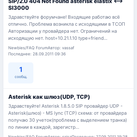
SIP/2.0 404 Not Found asterisk elastix <-->
SI3000
Здравствуйте форумчане! Входящие работаю всё
отлично. Проблема возникла с исходящими в ТСОП
Авторизации у провайдера нет. Ограничений на
исходящую нет. host=10.21.1.10 type=friend...
Newbies/FAQ Forum
Автор: vassaf
Последнее: 28.09.2011 09:36
1
сообщ.
Asterisk как шлюз(UDP, TCP)
Здравствуйте! Asterisk 1.8.5.0 SIP провайдер UDP -
Asterisk(шлюз) - MS lync (TCP) схема: от провайдера
получаю 30 учеток(проблема с выделением транка)
по линии в каждой, зарегистр...
Newbies/FAQ Forum
Автор: caisa
Последнее: 27.09.2011 19:28