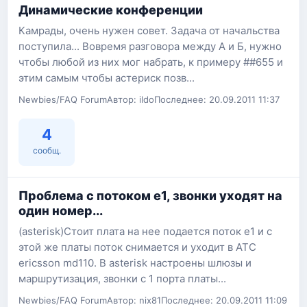
Динамические конференции
Камрады, очень нужен совет. Задача от начальства
поступила... Вовремя разговора между А и Б, нужно
чтобы любой из них мог набрать, к примеру ##655 и
этим самым чтобы астериск позв...
Newbies/FAQ Forum
Автор: ildo
Последнее: 20.09.2011 11:37
4
сообщ.
Проблема с потоком е1, звонки уходят на
один номер...
(asterisk)Стоит плата на нее подается поток е1 и с
этой же платы поток снимается и уходит в АТС
ericsson md110. В asterisk настроены шлюзы и
маршрутизация, звонки с 1 порта платы...
Newbies/FAQ Forum
Автор: nix81
Последнее: 20.09.2011 11:09