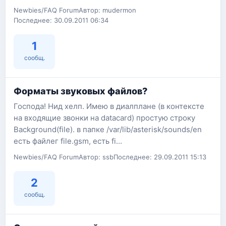
Newbies/FAQ Forum
Автор: mudermon
Последнее: 30.09.2011 06:34
1
сообщ.
Форматы звуковых файлов?
Господа! Нид хелп. Имею в диалплане (в контексте
на входящие звонки на datacard) простую строку
Background(file). в папке /var/lib/asterisk/sounds/en
есть файлег file.gsm, есть fi...
Newbies/FAQ Forum
Автор: ssb
Последнее: 29.09.2011 15:13
2
сообщ.