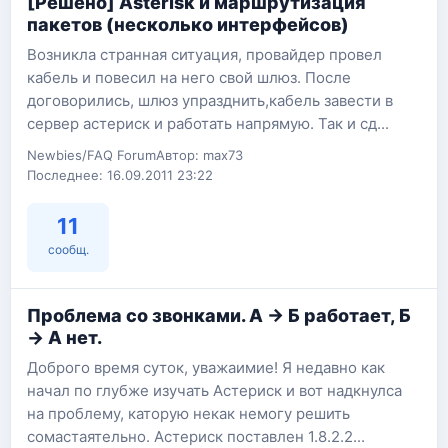
[Решено] Asterisk и маршрутизация
пакетов (несколько интерфейсов)
Возникла странная ситуация, провайдер провел
кабель и повесил на него свой шлюз. После
договорились, шлюз упразднить,кабель завести в
сервер астериск и работать напрямую. Так и сд...
Newbies/FAQ Forum
Автор: max73
Последнее: 16.09.2011 23:22
11
сообщ.
Проблема со звонками. А -> Б работает, Б
-> А нет.
Доброго время суток, уважаимие! Я недавно как
начал по глубже изучать Астериск и вот надкнулса
на проблему, каторую некак немогу решить
сомастаятельно. Астериск поставлен 1.8.2.2...