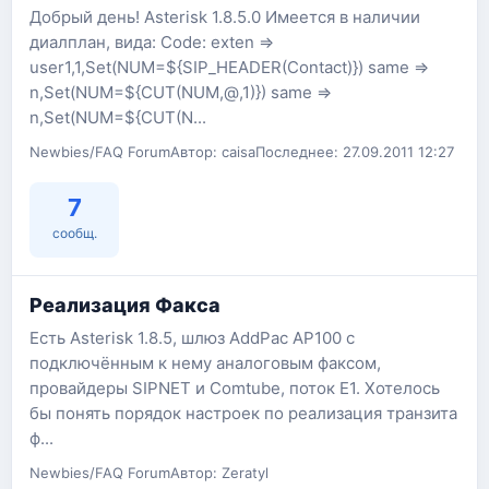
Добрый день! Asterisk 1.8.5.0 Имеется в наличии
диалплан, вида: Code: exten =>
user1,1,Set(NUM=${SIP_HEADER(Contact)}) same =>
n,Set(NUM=${CUT(NUM,@,1)}) same =>
n,Set(NUM=${CUT(N...
Newbies/FAQ Forum
Автор: caisa
Последнее: 27.09.2011 12:27
7
сообщ.
Реализация Факса
Есть Asterisk 1.8.5, шлюз AddPac AP100 с
подключённым к нему аналоговым факсом,
провайдеры SIPNET и Comtube, поток E1. Хотелось
бы понять порядок настроек по реализация транзита
ф...
Newbies/FAQ Forum
Автор: Zeratyl